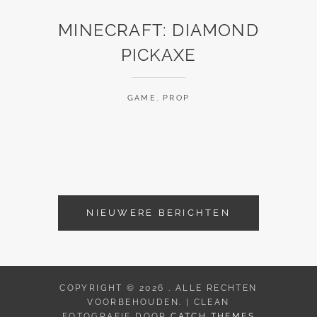
MINECRAFT: DIAMOND
PICKAXE
GAME
,
PROP
Berichtennavigatie
NIEUWERE BERICHTEN
COPYRIGHT © 2026
. ALLE RECHTEN
VOORBEHOUDEN. | CLEAN
FOTOGRAFIE DOOR
CATCH THEMES